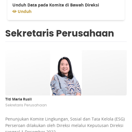
Paparan Publik
Unduh Data pada
Komite di Bawah Direksi
Anggaran Dasar
Unduh
Rapat Umum Pemegang Saham
Sekretaris Perusahaan
Rapat Dewan Komisaris dan Direksi
Titi Maria Rusli
Sekretaris Perusahaan
Penunjukan Komite Lingkungan, Sosial dan Tata Kelola (ESG)
Perseroan dilakukan oleh Direksi melalui Keputusan Direksi
tanggal 1 Desember 2022.