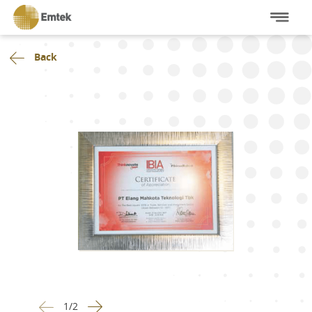
Back
1
/
2