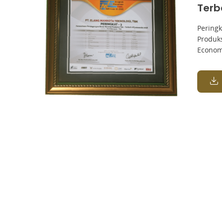
Terb
Pering
Produks
Econom